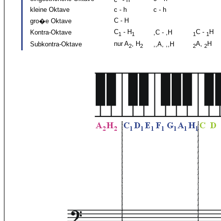
kleine Oktave
c - h
c - h
C - H
gro�e Oktave
C
- H
C -
H
Kontra-Oktave
,C - ,H
1
1
1
1
nur A
, H
A,
H
Subkontra-Oktave
,,A, ,,H
2
2
2
2