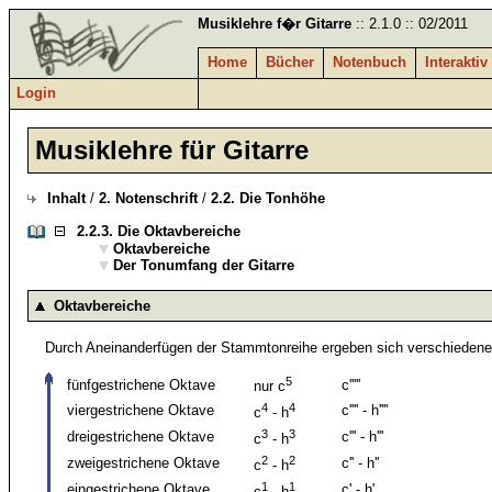
Musiklehre f�r Gitarre
:: 2.1.0 :: 02/2011
Home
Bücher
Notenbuch
Interaktiv
Login
Musiklehre für Gitarre
Inhalt
/
2. Notenschrift
/
2.2. Die Tonhöhe
2.2.3.
Die Oktavbereiche
Oktavbereiche
Der Tonumfang der Gitarre
Oktavbereiche
Durch Aneinanderfügen der Stammtonreihe ergeben sich verschieden
5
fünfgestrichene Oktave
c'''''
nur c
4
4
viergestrichene Oktave
c'''' - h''''
c
- h
3
3
dreigestrichene Oktave
c''' - h'''
c
- h
2
2
zweigestrichene Oktave
c'' - h''
c
- h
1
1
eingestrichene Oktave
c' - h'
c
- h