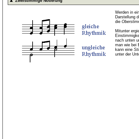
Zweistimmige Notierung
Werden in ei
Darstellung 
die
Obersti
Mitunter ergi
Einstimmigkei
nach unten u
man wie bei E
kann eine
St
unter der Un