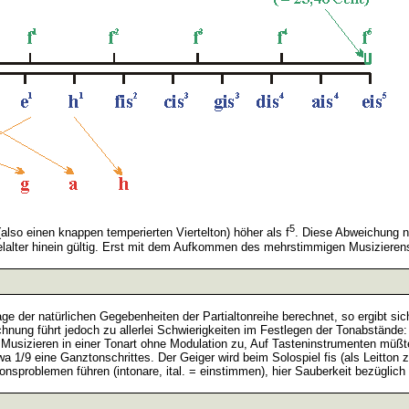
5
also einen knappen temperierten Viertelton) höher als f
. Diese Abweichung 
ttelalter hinein gültig. Erst mit dem Aufkommen des mehrstimmigen Musizier
ge der natürlichen Gegebenheiten der Partialtonreihe berechnet, so ergibt si
chnung führt jedoch zu allerlei Schwierigkeiten im Festlegen der Tonabstände: 
as Musizieren in einer Tonart ohne Modulation zu, Auf Tasteninstrumenten müß
twa 1/9 eine Ganztonschrittes. Der Geiger wird beim Solospiel fis (als Leitt
nsproblemen führen (intonare, ital. = einstimmen), hier Sauberkeit bezüglich