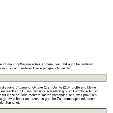
nennt man
phythagoreisches Komma
. Sie führt auch bei anderen
ens mußte nach anderen Lösungen gesucht werden.
ch die
reine Stimmung
. Oktave (1:2), Quinte (2:3), große und kleine
sie resultiert z.B. aus den unterschiedlich großen Ganztonschritten
te für einzelne Töne mehrere Tasten vorhanden sein, was praktisch
on zu g) etwas höher ansetzen als ges. Im Zusammenspiel mit einem
 der Tonhöhe).