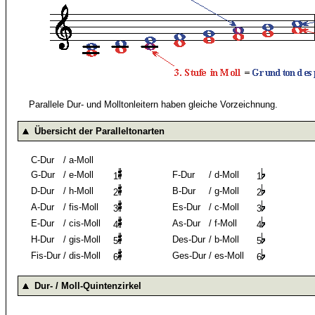
Parallele Dur- und Molltonleitern haben gleiche Vorzeichnung.
Übersicht der Paralleltonarten
C-Dur
/
a-Moll
G-Dur
/
e-Moll
F-Dur
/
d-Moll
1
1
D-Dur
/
h-Moll
B-Dur
/
g-Moll
2
2
A-Dur
/
fis-Moll
Es-Dur
/
c-Moll
3
3
E-Dur
/
cis-Moll
As-Dur
/
f-Moll
4
4
H-Dur
/
gis-Moll
Des-Dur
/
b-Moll
5
5
Fis-Dur
/
dis-Moll
Ges-Dur
/
es-Moll
6
6
Dur- / Moll-Quintenzirkel