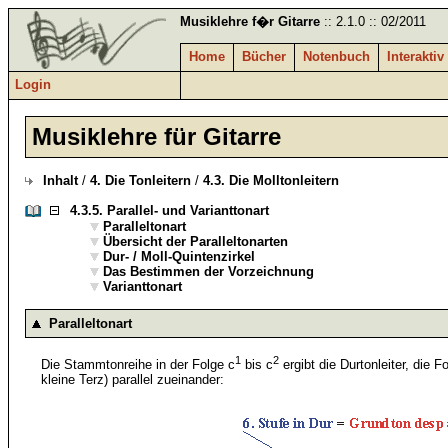
Musiklehre f�r Gitarre
:: 2.1.0 :: 02/2011
Home
Bücher
Notenbuch
Interaktiv
Login
Musiklehre für Gitarre
Inhalt
/
4. Die Tonleitern
/
4.3. Die Molltonleitern
4.3.5.
Parallel- und Varianttonart
Paralleltonart
Übersicht der Paralleltonarten
Dur- / Moll-Quintenzirkel
Das Bestimmen der Vorzeichnung
Varianttonart
Paralleltonart
1
2
Die Stammtonreihe in der Folge c
bis c
ergibt die Durtonleiter, die F
kleine Terz) parallel zueinander: